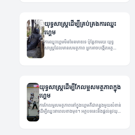
យុទ្ធសាស្ត្រដើម្បីគ្រប់គ្រងការឈ្នះ
ហ្គេម
ការឈ្នះហ្គេមមិនមែនមាឌទេ ប៉ុន្តែតាមរយៈយុទ្ធ
សាស្ត្រដែលមានសមត្ថភាព អ្នកអាចបង្កើតអត្ថ
ប្រយោជន៍ដើម្បីចូលគ្នា។
យុទ្ធសាស្ត្រដើម្បីកែលម្អសមត្ថភាពក្នុង
ហ្គេម
ការកែលម្អសមត្ថភាពនៅក្នុងហ្គេមគឺជាគន្លងមួយសំខាន់
ដើម្បីឈ្នះនាពេលខាងមុខ។ អត្ថបទនេះនឹងផ្តល់នូវយុទ្ធ
សាស្ត្រដែលអាចជួយឱ្យអ្នកកែលម្អសមត្ថភាពក្នុងហ្គេម
របស់អ្នក។