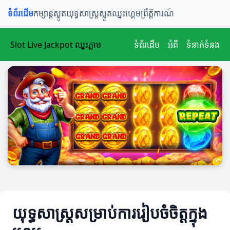
ទំព័រដើម
កម្សាន្តស្លូត
យុទ្ធសាស្ត្រស្លូត
ឈ្នះហ្គេម
ព្រឹត្តិការណ៍
Slot Live Jackpot ឈ្នះភ្លាម
ទំព័រដើម
អំពី
ទំនាក់ទំនង
យុទ្ធសាស្ត្រសម្រាប់ការរៀបចំចិត្តក្នុង