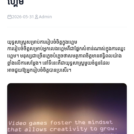
ហ្គេម
2026-05-31
Admin
យុទ្ធសាស្ត្រសម្រាប់ការរៀបចំចិត្តក្នុងហ្គេម
ការរៀបចំចិត្តសម្រាប់អ្នកលេងហ្គេមគឺជាផ្នែកសំខាន់ណាស់ក្នុងការឈ្នះ
ហ្គេម។ មនុស្សជាច្រើនភ្លេចបំភ្លេចថាសមត្ថភាពចិត្តមានឥទ្ធិពលយ៉ាង
ខ្លាំងលើការសម្តែង។ នៅទីនេះគឺជាយុទ្ធសាស្ត្រមួយចំនួនដែល
អាចជួយឱ្យអ្នករៀបចំចិត្តបានប្រសើរ។