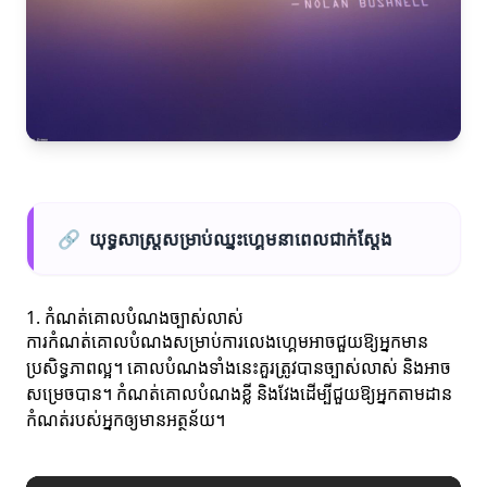
🔗
យុទ្ធសាស្ត្រសម្រាប់ឈ្នះហ្គេមនាពេលជាក់ស្តែង
1. កំណត់គោលបំណងច្បាស់លាស់
ការកំណត់គោលបំណងសម្រាប់ការលេងហ្គេមអាចជួយឱ្យអ្នកមាន
ប្រសិទ្ធភាពល្អ។ គោលបំណងទាំងនេះគួរត្រូវបានច្បាស់លាស់ និងអាច
សម្រេចបាន។ កំណត់គោលបំណងខ្លី និងវែងដើម្បីជួយឱ្យអ្នកតាមដាន
កំណត់របស់អ្នកឲ្យមានអត្ថន័យ។