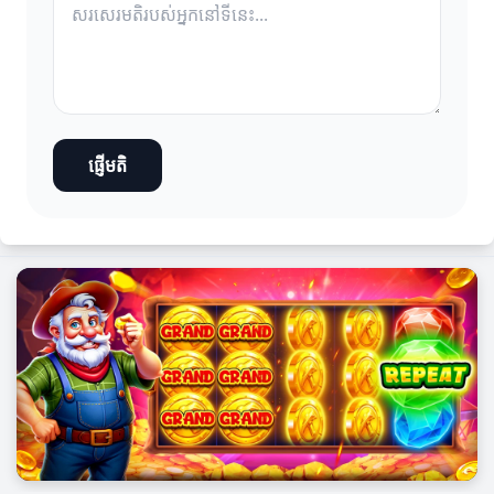
ផ្ញើមតិ