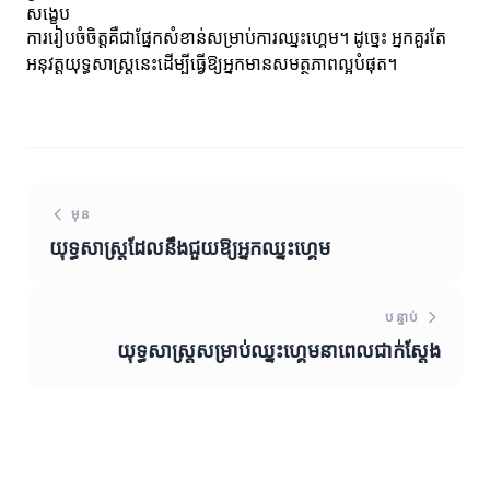
សង្ខេប
ការរៀបចំចិត្តគឺជាផ្នែកសំខាន់សម្រាប់ការឈ្នះហ្គេម។ ដូច្នេះ អ្នកគួរតែ
អនុវត្តយុទ្ធសាស្ត្រនេះដើម្បីធ្វើឱ្យអ្នកមានសមត្ថភាពល្អបំផុត។
មុន
យុទ្ធសាស្ត្រ​ដែល​នឹង​ជួយឱ្យអ្នកឈ្នះហ្គេម
បន្ទាប់
យុទ្ធសាស្ត្រសម្រាប់ឈ្នះហ្គេមនាពេលជាក់ស្តែង