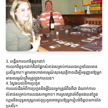
3. បង្កើនការយកចិត្តទុកដាក់
ការយកចិត្តទុកដាក់គឺជាផ្នែកសំខាន់សម្រាប់ការលេងហ្គេមដែលមាន
ប្រសិទ្ធភាព។ អ្នកអាចហាត់អារម្មណ៍សុខសុវត្ថិភាពដើម្បីអនុញ្ញាតឱ្យអ្នក
មានអារម្មណ៍ត្រឹមត្រូវក្នុងការលេង។
4. ស្វែងយល់ពីការប្រកួត
ការយល់ដឹងអំពីការប្រកួតនិងអ្វីដែលអ្នកត្រូវរំពឹងគឺជា ដំណាក់កាល
សំខាន់សម្រាប់ការលេងសកម្មភាព។ ការស្រាវជ្រាវអំពីមុខងារនៅក្នុង
ហ្គេមនិងយុទ្ធសាស្ត្ររបស់គូប្រកួតអាចជួយឱ្យអ្នករៀបចំចិត្តបានកាន់តែ
ប្រសើរ។