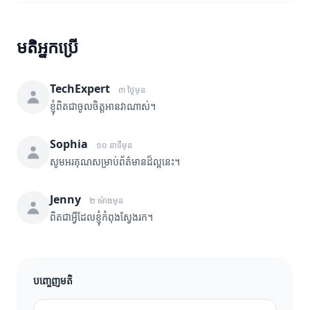
មតិអ្នកប្រើ
TechExpert
៣ ថ្ងៃមុន
ខ្ញុំពិតជាចូលចិត្តអានវាណាស់។
Sophia
១០ នាទីមុន
សូមអរគុណសម្រាប់ព័ត៌មានដ៏ល្អនេះ។
Jenny
២ ម៉ោងមុន
ពិតជាអ្វីដែលខ្ញុំកំពុងស្វែងរក។
បញ្ចេញមតិ