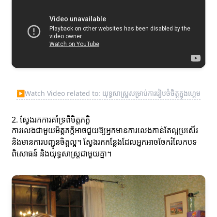
▶
Watch Video related to: យុទ្ធសាស្ត្រសម្រាប់ការរៀបចំចិត្តក្នុងហ្គេម
2. ស្វែងរកការគាំទ្រពីមិត្តភក្តិ
ការលេងជាមួយមិត្តភក្តិអាចជួយឱ្យអ្នកមានការលេងកាន់តែល្អប្រសើរ
និងមានការបញ្ជូនចិត្តល្អ។ ស្វែងរកកន្លែងដែលអ្នកអាចចែករំលែកបទ
ពិសោធន៍ និងយុទ្ធសាស្ត្រជាមួយគ្នា។