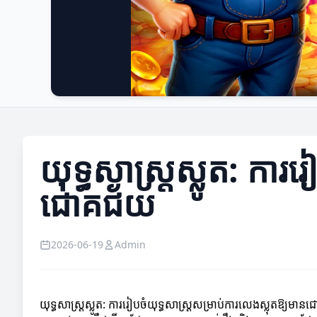
យុទ្ធសាស្ត្រស្លូត: ការ
ជោគជ័យ
2026-06-19
Admin
យុទ្ធសាស្ត្រស្លូត: ការរៀបចំយុទ្ធសាស្ត្រសម្រាប់ការលេងស្លុតឱ្យមា