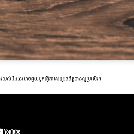
។ ការយល់ដឹងនេះអាចជួយអ្នកធ្វើការសម្រេចចិត្តបានល្អប្រសើរ។