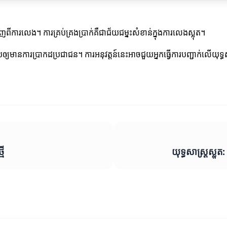
ារលេង។ ការគ្រប់គ្រងប្រាក់គឺជាជ័យជម្នះសំខាន់ក្នុងការលេងស្លុត។
យឲ្យមានការប្រាកដប្រជាជន។ ការអនុវត្តន៍នេះអាចជួយអ្នកធ្វើការបញ្ជាក់លើយុទ្ធស
មី
យុទ្ធសាស្ត្រស្លូ