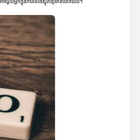
លអាចជួយអ្នកក្នុងការលេងស្លុតឱ្យមានជោគជ័យ។