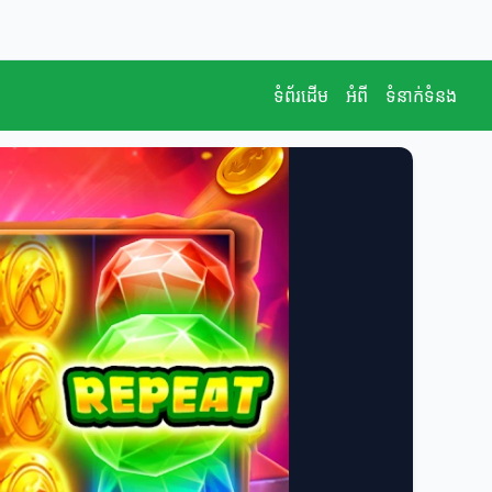
ទំព័រដើម
អំពី
ទំនាក់ទំនង