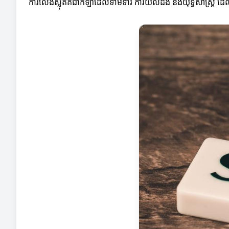
ការលេងស្លុតគឺជាកីឡាដែលទាមទារ ការយល់ដឹង និងយុទ្ធសាស្ត្រ ដែល