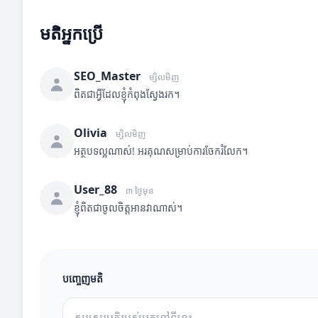
មតិអ្នកប្រើ
SEO_Master
ម្សិលមិញ
ពិតជាអ្វីដែលខ្ញុំកំពុងស្វែងរក។
Olivia
ម្សិលមិញ
អត្ថបទល្អណាស់! អរគុណសម្រាប់ការចែករំលែក។
User_88
៣ ថ្ងៃមុន
ខ្ញុំពិតជាចូលចិត្តអានវាណាស់។
បញ្ចេញមតិ