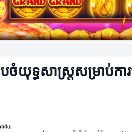
រៀបចំយុទ្ធសាស្ត្រសម្រាប់ក
នជោគជ័យ