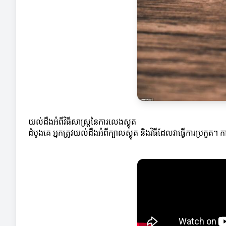
យល់ដឹងអំពីវិធីសាស្ត្រនៃការលេងស្លុត
ដំបូងគេ អ្នកត្រូវយល់ដឹងអំពីក្បាលស្លុត និងវិធីដែលវាធ្វើការប្រកួត