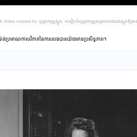
Video related to: យុទ្ធសាស្ត្រស្លូត: ការរៀបចំយុទ្ធសាស្ត្រសម្រាប់ការលេងស្លុតឱ្យ
ីអាចប៉ាន់ប្រមាណកាលវិភាគនៃការលេងបានយ៉ាងមានប្រសិទ្ធភាព។