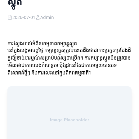
ស្លូត
2026-07-01
Admin
ការស្វែងយល់អំពីសកម្មភាពកម្សាន្តស្លូត
នៅក្នុងសង្គមសព្វថ្ងៃ កម្សាន្តស្លូតត្រូវបានគេដឹងថាជាការប្រកួតប្រជែងដ៏
គួរឱ្យចាប់អារម្មណ៍សម្រាប់មនុស្សជាច្រើន។ ការកម្សាន្តស្លូតមិនត្រូវបាន
មើលថាជាការលេងកំសាន្តទេ ប៉ុន្តែវានៅតែជាការទទួលបានបទ
ពិសោធន៍ថ្មីៗ និងការលេងនៅក្នុងពិភពធម្មជាតិ។