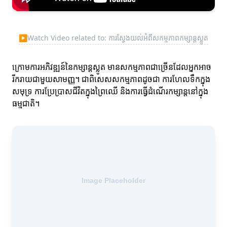
▶
Watch Video related to: ការស្វែងយល់អំពីសកម្មភាពកម្សាន្តស្លូត
ក្រោមការអភិវឌ្ឍន៍នៃកម្សាន្តស្លូត មានសកម្មភាពជាច្រើនដែលអ្នកអាច
រីករាយជាមួយសាមញ្ញ។ ជាពិសេសសកម្មភាពដូចជា ការហែលទឹកក្នុង
សមុទ្រ ការប្រែប្រាសជីវិតក្នុងព្រៃឈើ និងការធ្វើដំណើរកម្សាន្តនៅក្នុង
ធម្មជាតិ។