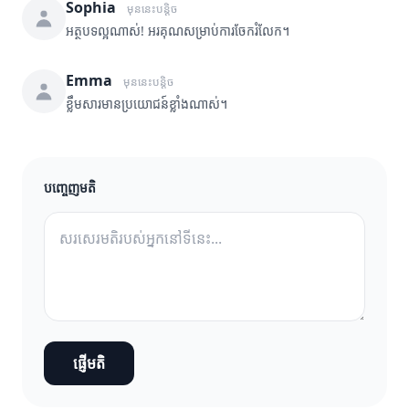
Sophia
មុននេះបន្តិច
អត្ថបទល្អណាស់! អរគុណសម្រាប់ការចែករំលែក។
Emma
មុននេះបន្តិច
ខ្លឹមសារមានប្រយោជន៍ខ្លាំងណាស់។
បញ្ចេញមតិ
ផ្ញើមតិ