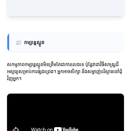
📰
កម្សាន្តស្លូត
សកម្មភាពកម្សាន្តស្លូតមិនត្រឹមតែជាការលេងទេ ប៉ុន្តែវាជាវិធីសាស្ត្រដ៏
អស្ចារ្យសម្រាប់ការផ្សងព្រេង។ អ្នកអាចសិក្សា និងសម្លាញ់បរិស្ថាននៅជុំ
វិញអ្នក។