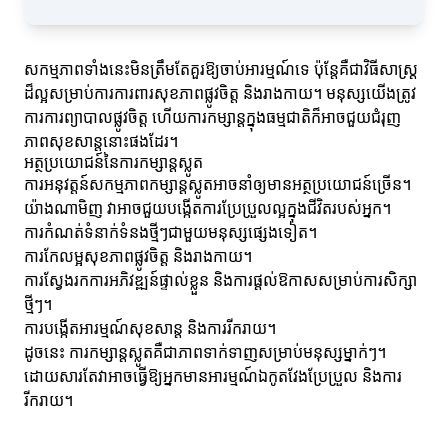
សកម្មភាពទាំងនេះមិនត្រឹមតែគួរឱ្យចាប់អារម្មណ៍ទេ ប៉ុន្តែគឺជាវិធីសាស្ត្រ
ដ៏ល្អសម្រាប់ការការពារសុខភាពផ្លូវចិត្ត និងរាងកាយ។ មនុស្សយើងត្រូវ
ការការព្យាបាលផ្លូវចិត្ត ហើយការកម្សាន្តក្នុងធម្មជាតិក៏អាចជួយជំរុញ
ភាពសុខសាន្តនោះផងដែរ។
អត្ថប្រយោជន៍នៃការកម្សាន្តស្លូត
ការអនុវត្តន៍សកម្មភាពកម្សាន្តស្លូតអាចនាំឲ្យមានអត្ថប្រយោជន៍ច្រើន។
យ៉ាងណាមិញ វាអាចជួយបង្កើតការប្រែប្រួលល្អក្នុងជីវិតរបស់អ្នក។
ការកំណត់ទំនាក់ទំនងថ្មីៗជាមួយមនុស្សផ្សេងទៀត។
ការកែលម្អសុខភាពផ្លូវចិត្ត និងរាងកាយ។
ការស្វែងរកការអភិវឌ្ឍន៍ផ្ទាល់ខ្លួន និងការផ្តល់ឱកាសសម្រាប់ការសិក្សា
ថ្មីៗ។
ការបង្កើតអារម្មណ៍សុខសាន្ត និងការរីករាយ។
ដូចនេះ ការកម្សាន្តស្លូតគឺជាភាពទាក់ទាញសម្រាប់មនុស្សម្នាក់ៗ។
ដោយសារតែវាអាចធ្វើឱ្យអ្នកមានអារម្មណ៍ឯកូតវែងប្រែប្រួល និងការ
រីករាយ។