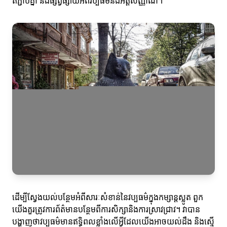
តភ្ជាប់គ្នា និងផ្សព្វផ្សាយអំពីវប្បធម៌និងអត្តសញ្ញាណ។
ដើម្បីស្វែងយល់បន្ថែមអំពីសារៈសំខាន់នៃវប្បធម៌ក្នុងកម្សាន្តស្លូត ពួក
យើងគួរត្រូវការព័ត៌មានបន្ថែមពីការសិក្សានិងការស្រាវជ្រាវ។ វាបាន
បង្ហាញថាវប្បធម៌មានឥទ្ធិពលខ្លាំងលើអ្វីដែលយើងអាចយល់ដឹង និងស្មើ