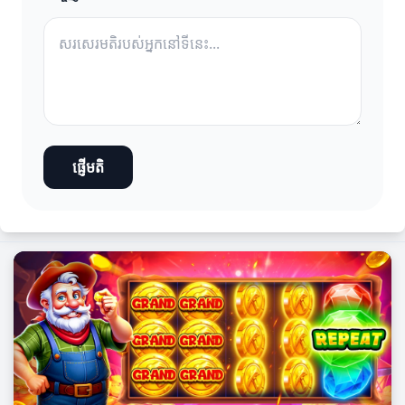
ផ្ញើមតិ