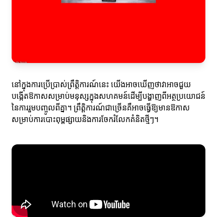
នៅក្នុងការប្រើប្រាស់ព្រឹត្តិការណ៍នេះ យើងអាចឃើញថាវាអាចជួយ
បង្កើតឱកាសសម្រាប់មនុស្សក្នុងសហគមន៍ដើម្បីបង្ហាញពីអត្ថប្រយោជន៍
នៃការរួមបញ្ចូលពីគ្នា។ ព្រឹត្តិការណ៍ជាច្រើនគឺអាចធ្វើឱ្យមានឱកាស
សម្រាប់ការបោះពុម្ពផ្សាយនិងការចែករំលែកគំនិតថ្មីៗ។