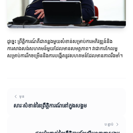
ដូច្នេះ ព្រឹត្តិការណ៍គឺជាគន្លងមួយសំខាន់សម្រាប់ការអភិវឌ្ឍន៍និង
ការសាងសង់សហគមន៍មួយដែលមានសមត្ថភាព។ វាជាការកែលម្អ
សម្រាប់ការរីកចម្រើននិងការបង្កើតនូវសហគមន៍ដែលមានភាពរឹងមាំ។
មុន
សារៈសំខាន់នៃព្រឹត្តិការណ៍នៅក្នុងសង្គម
បន្ទាប់