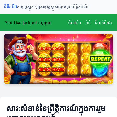
ទំព័រដើម
កម្សាន្តស្លូត
យុទ្ធសាស្ត្រស្លូត
ឈ្នះហ្គេម
ព្រឹត្តិការណ៍
Slot Live Jackpot ឈ្នះភ្លាម
ទំព័រដើម
អំពី
ទំនាក់ទំនង
សារៈសំខាន់នៃព្រឹត្តិការណ៍ក្នុងការរួម