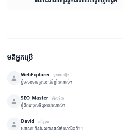
ផលប៉ះពាល់នៃព្រឹត្តិការណ៍លើបណ្តាញសង្គម
មតិអ្នកប្រើ
WebExplorer
មុននេះបន្តិច
ខ្លឹមសារមានប្រយោជន៍ខ្លាំងណាស់។
SEO_Master
ម្សិលមិញ
ខ្ញុំពិតជាចូលចិត្តអានវាណាស់។
David
៣ ថ្ងៃមុន
អរគុណច្រើនដែលបានផ្តល់ចំណេះដឹងថ្មីៗ។