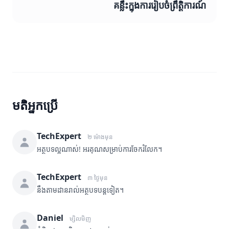
គន្លឹះក្នុងការរៀបចំព្រឹត្តិការណ៍
មតិអ្នកប្រើ
TechExpert
២ ម៉ោងមុន
អត្ថបទល្អណាស់! អរគុណសម្រាប់ការចែករំលែក។
TechExpert
៣ ថ្ងៃមុន
នឹងតាមដានរាល់អត្ថបទបន្តទៀត។
Daniel
ម្សិលមិញ