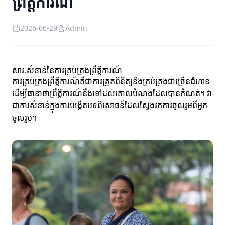
ព្រឹត្តិការណ៍
2026-06-29
Admin
សារៈសំខាន់នៃការគ្រប់គ្រងព្រឹត្តិការណ៍
ការគ្រប់គ្រងព្រឹត្តិការណ៍គឺជាការត្រួតពិនិត្យនិងគ្រប់គ្រងជាច្រើនជំហាន
ដើម្បីធានាថាព្រឹត្តិការណ៍នឹងទៅដល់គោលបំណងដែលបានកំណត់។ វា
ជាការសំខាន់ក្នុងការបង្កើតបទពិសោធន៍ដែលស្វែងរកការចូលរួមពីអ្នក
ចូលរួម។