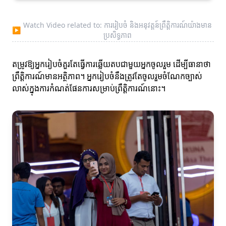
Watch Video related to: ការរៀបចំ និងអនុវត្តន៍ព្រឹត្តិការណ៍យ៉ាងមាន
▶
ប្រសិទ្ធភាព
តម្រូវឱ្យអ្នករៀបចំគួរតែធ្វើការឆ្លើយតបជាមួយអ្នកចូលរួម ដើម្បីធានាថា
ព្រឹត្តិការណ៍មានអត្ថិភាព។ អ្នករៀបចំនឹងត្រូវតែចូលរួមចំណែកច្បាស់
លាស់ក្នុងការកំណត់ផែនការសម្រាប់ព្រឹត្តិការណ៍នោះ។