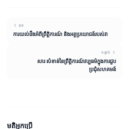
មុន
ការយល់ដឹងអំពីព្រឹត្តិការណ៍ និងអត្ថប្រយោជន៍របស់វា
បន្ទាប់
សារៈសំខាន់នៃព្រឹត្តិការណ៍វប្បធម៌ក្នុងការជួប
ប្រជុំសហគមន៍
មតិអ្នកប្រើ